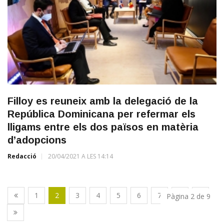
Filloy es reuneix amb la delegació de la
República Dominicana per refermar els
lligams entre els dos països en matèria
d’adopcions
Redacció
20/04/2021 A LES 14:14
1
2
3
4
5
6
7
8
9
Pàgina 2 de 9