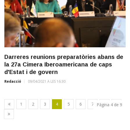
Darreres reunions preparatòries abans de
la 27a Cimera Iberoamericana de caps
d'Estat i de govern
Redacció
09/04/2021 A LES 16:30
1
2
3
4
5
6
7
8
9
Pàgina 4 de 9