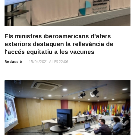
Els ministres iberoamericans d'afers
exteriors destaquen la rellevància de
l'accés equitatiu a les vacunes
Redacció
15/04/2021 A LES 22:06