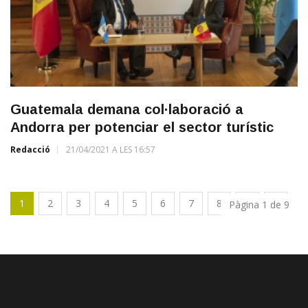
Guatemala demana col·laboració a
Andorra per potenciar el sector turístic
Redacció
21/04/2021 A LES 16:57
1
2
3
4
5
6
7
8
9
Pàgina 1 de 9