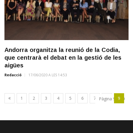
Andorra organitza la reunió de la Codia,
que centrarà el debat en la gestió de les
aigües
Redacció
17/06/2020 A LES 14:53
1
2
3
4
5
6
7
8
9
Pàgina 9 de 9