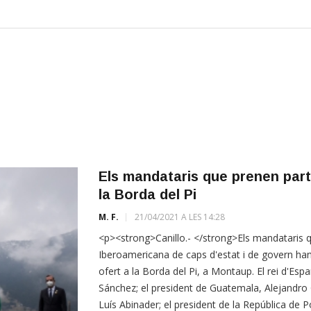
Els mandataris que prenen part
la Borda del Pi
M. F.
21/04/2021 A LES 14:28
<p><strong>Canillo.- </strong>Els mandataris q
Iberoamericana de caps d'estat i de govern han
ofert a la Borda del Pi, a Montaup. El rei d'Esp
Sánchez; el president de Guatemala, Alejandro 
Luís Abinader; el president de la República de 