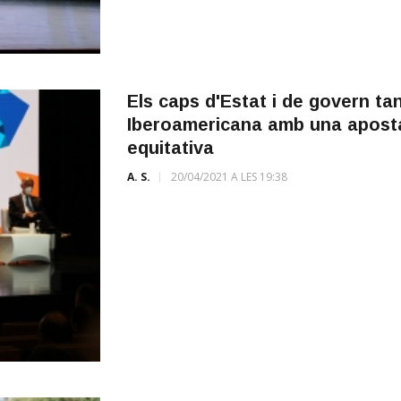
Els caps d'Estat i de govern t
Iberoamericana amb una apost
equitativa
A. S.
20/04/2021 A LES 19:38