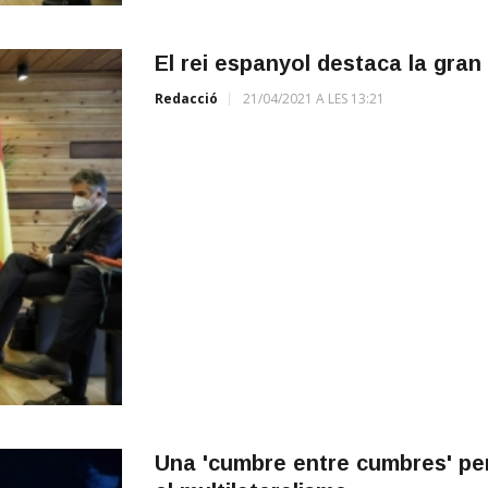
El rei espanyol destaca la gran pa
Redacció
21/04/2021 A LES 13:21
Una 'cumbre entre cumbres' per 