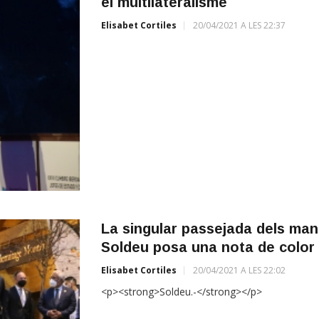
el multilateralisme
Elisabet Cortiles
20/04/2021 A LES 22:37
La singular passejada dels mand
Soldeu posa una nota de color 
Elisabet Cortiles
20/04/2021 A LES 22:02
<p><strong>Soldeu.-</strong></p>