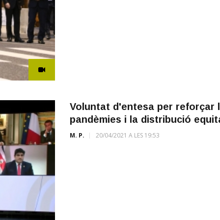
Voluntat d'entesa per reforçar 
pandèmies i la distribució equi
M. P.
20/04/2021 A LES 19:53