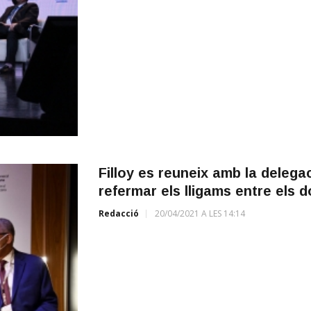
Filloy es reuneix amb la delegac
refermar els lligams entre els d
Redacció
20/04/2021 A LES 14:14