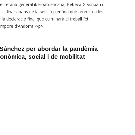
secretària general iberoamericana, Rebeca Grysnpan i
st dinar abans de la sessió plenària que arrenca a les
la declaració final que culminarà el treball fet
tempore d'Andorra.</p>
i Sánchez per abordar la pandèmia
onòmica, social i de mobilitat