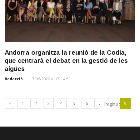
Andorra organitza la reunió de la Codia,
que centrarà el debat en la gestió de les
aigües
Redacció
17/06/2020 A LES 14:53
1
2
3
4
5
6
7
8
9
Pàgina 9 de 9