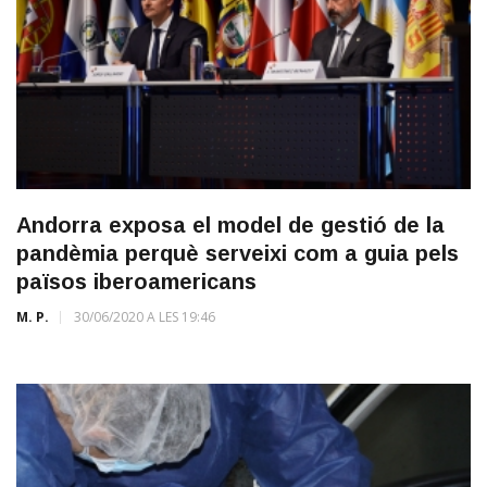
Andorra exposa el model de gestió de la
pandèmia perquè serveixi com a guia pels
països iberoamericans
M. P.
30/06/2020 A LES 19:46