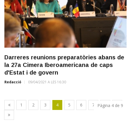
Darreres reunions preparatòries abans de
la 27a Cimera Iberoamericana de caps
d'Estat i de govern
Redacció
09/04/2021 A LES 16:30
1
2
3
4
5
6
7
8
9
Pàgina 4 de 9