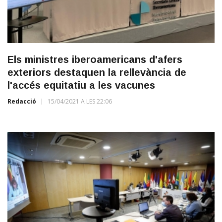
Els ministres iberoamericans d'afers
exteriors destaquen la rellevància de
l'accés equitatiu a les vacunes
Redacció
15/04/2021 A LES 22:06