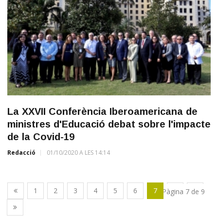
La XXVII Conferència Iberoamericana de
ministres d'Educació debat sobre l'impacte
de la Covid-19
Redacció
01/10/2020 A LES 14:14
1
2
3
4
5
6
7
8
9
Pàgina 7 de 9