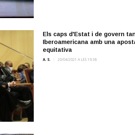
Els caps d'Estat i de govern t
Iberoamericana amb una apost
equitativa
A. S.
20/04/2021 A LES 19:38