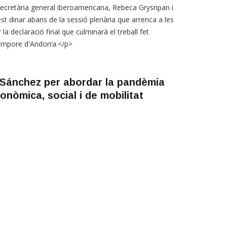
secretària general iberoamericana, Rebeca Grysnpan i
st dinar abans de la sessió plenària que arrenca a les
la declaració final que culminarà el treball fet
tempore d'Andorra.</p>
i Sánchez per abordar la pandèmia
onòmica, social i de mobilitat