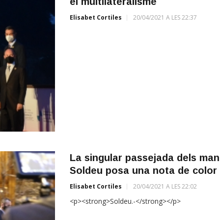
el multilateralisme
Elisabet Cortiles
20/04/2021 A LES 22:37
La singular passejada dels mand
Soldeu posa una nota de color 
Elisabet Cortiles
20/04/2021 A LES 22:02
<p><strong>Soldeu.-</strong></p>