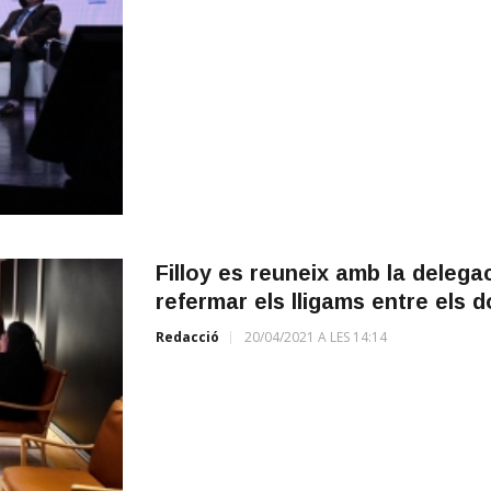
Filloy es reuneix amb la delegac
refermar els lligams entre els d
Redacció
20/04/2021 A LES 14:14