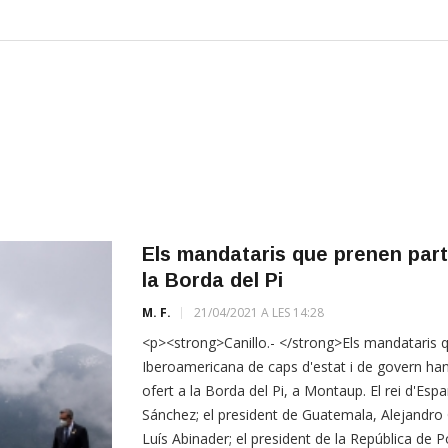
Els mandataris que prenen part
la Borda del Pi
M. F.
21/04/2021 A LES 14:28
<p><strong>Canillo.- </strong>Els mandataris q
Iberoamericana de caps d'estat i de govern han
ofert a la Borda del Pi, a Montaup. El rei d'Esp
Sánchez; el president de Guatemala, Alejandro 
Luís Abinader; el president de la República de 