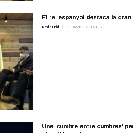
El rei espanyol destaca la gran pa
Redacció
21/04/2021 A LES 13:21
Una 'cumbre entre cumbres' per 