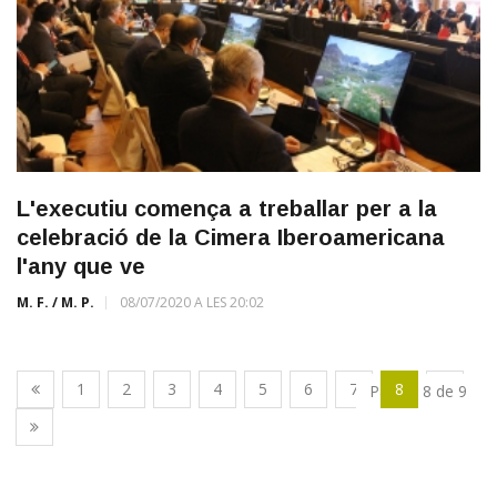
L'executiu comença a treballar per a la
celebració de la Cimera Iberoamericana
l'any que ve
M. F. / M. P.
08/07/2020 A LES 20:02
1
2
3
4
5
6
7
8
9
Pàgina 8 de 9