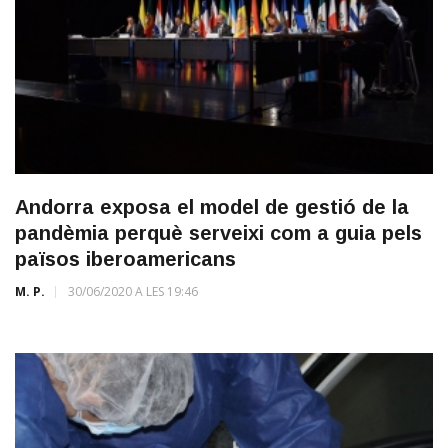
Andorra exposa el model de gestió de la
pandèmia perquè serveixi com a guia pels
països iberoamericans
M. P.
30/06/2020 A LES 19:46