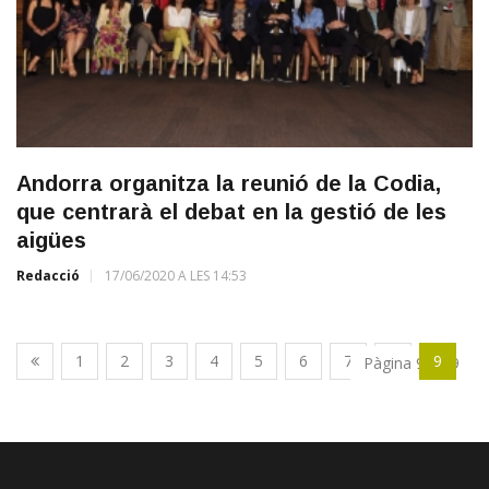
Andorra organitza la reunió de la Codia,
que centrarà el debat en la gestió de les
aigües
Redacció
17/06/2020 A LES 14:53
1
2
3
4
5
6
7
8
9
Pàgina 9 de 9