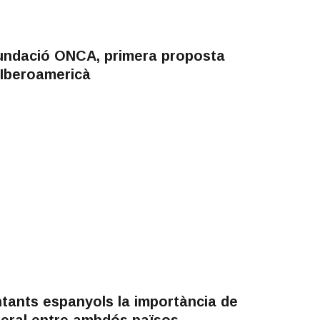
Fundació ONCA, primera proposta
 Iberoamericà
tants espanyols la importància de
lateral entre ambdós països