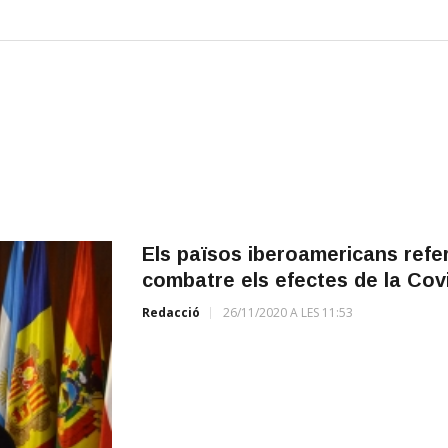
Els països iberoamericans refer
combatre els efectes de la Cov
Redacció
26/11/2020 A LES 11:53