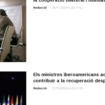
Redacció
03/11/2020 A LES 17:52
Els ministres iberoamericans a
contribuir a la recuperació des
Redacció
27/10/2020 A LES 21:03