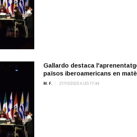
Gallardo destaca l'aprenentatg
països iberoamericans en matèr
M. F.
27/10/2020 A LES 17:44