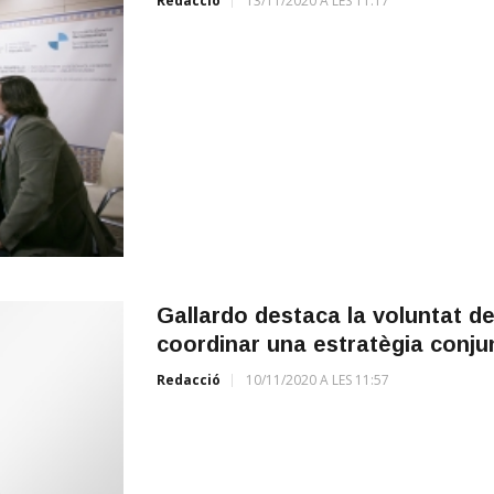
Redacció
13/11/2020 A LES 11:17
Gallardo destaca la voluntat d
coordinar una estratègia conjunta
Redacció
10/11/2020 A LES 11:57