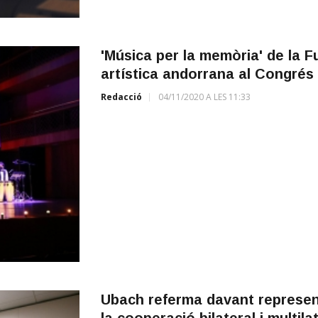
'Música per la memòria' de la 
artística andorrana al Congrés
Redacció
04/11/2020 A LES 11:33
Ubach referma davant represen
la cooperació bilateral i multi