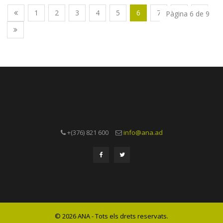
1
2
3
4
5
6
7
8
9
Pàgina 6 de 9
+(376) 821 600
info@ana.ad
© 2026 ANA - Tots els drets reservats.