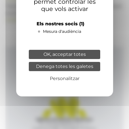
permet controlar les
També pot visitar el portal de notícies d'informació
que vols activar
econòmica, empresarial i financera
ANAECONOMIA.AD
Els nostres socis
(1)
Mesura d'audiència
OK, acceptar totes
Inici
Denega totes les galetes
Productes i serveis
Agència
Personalitzar
Contacte
Agència de Notícies Andorrana
Av. Príncep Benlloch, 43, -1, 1
Andorra la Vella - Principat d’Andorra