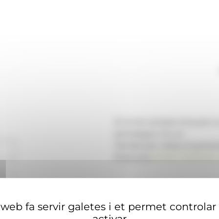
Si no té compte d'usuari 
aconseguir-ne un.
També pot visitar el portal
financera
ANAECONOMIA.
web fa servir galetes i et permet controlar
activar