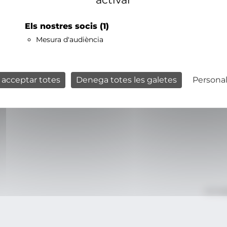
Els nostres socis
(1)
Mesura d'audiència
 acceptar totes
Denega totes les galetes
Personal
Avís le