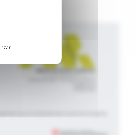
itzar
Agència de Notícies Andorrana
Av. Príncep Benlloch, 43, -1, 1
Andorra la Vella - Principat d’Andorra
info@ana.ad
+376 821 600
|
|
gal
Política de privacitat
Gestió del consentiment de galetes