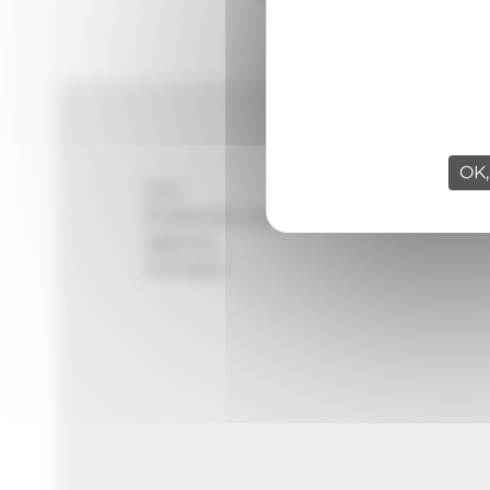
OK,
Inici
Productes i serveis
Agència
Contacte