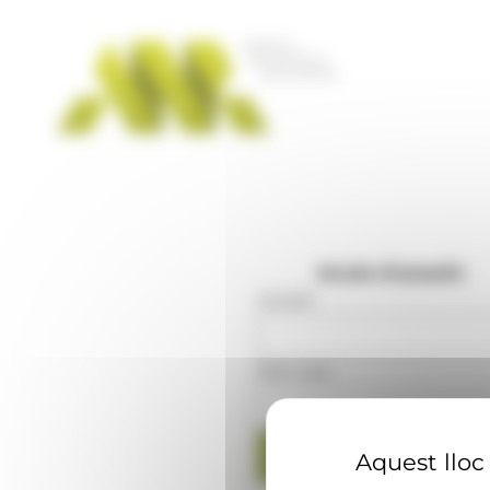
Panell de gestió de galetes
Accés d'usuaris
Usuari
:
Mot clau
:
Aquest lloc 