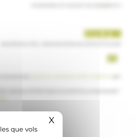
DIVENDRES 07 D'AGOST DE 2026
|
08:47 H
INICI
PRODUCTES I SERVEIS
AGÈNCIA
CONTACTE
USUARI
a www.ana.ad,
posi's en contacte amb nosaltres
per
 de notícies d'informació econòmica, empresarial i
AD
X
Amaga el banner 
 les que vols