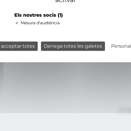
Els nostres socis
(1)
Mesura d'audiència
 acceptar totes
Denega totes les galetes
Personal
Avís le