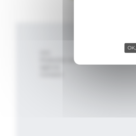
OK,
Inici
Productes i serveis
Agència
Contacte