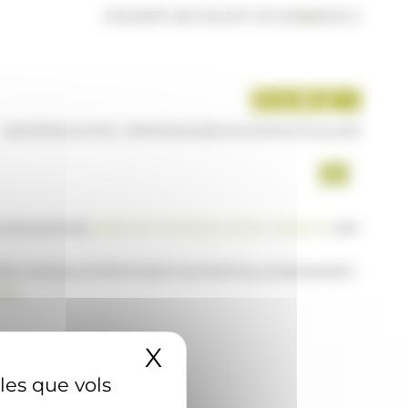
DISSABTE 08 D'AGOST DE 2026
|
09:30 H
INICI
PRODUCTES I SERVEIS
AGÈNCIA
CONTACTE
USUARI
a www.ana.ad,
posi's en contacte amb nosaltres
per
 de notícies d'informació econòmica, empresarial i
AD
X
Amaga el banner 
 les que vols