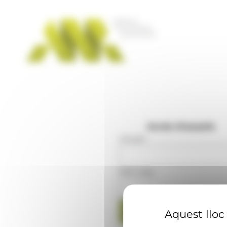
Panell de gestió de galetes
Accés d'usuaris
Usuari
:
Mot clau
:
Aquest lloc 