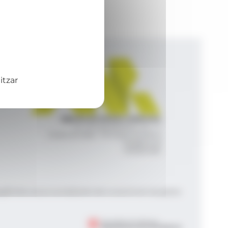
itzar
Agència de Notícies Andorrana
Av. Príncep Benlloch, 43, -1, 1
Andorra la Vella - Principat d’Andorra
info@ana.ad
+376 821 600
|
|
gal
Política de privacitat
Gestió del consentiment de galetes