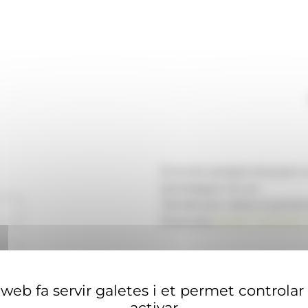
Si no té compte d'usuari 
aconseguir-ne un.
També pot visitar el portal
financera
ANAECONOMIA.
web fa servir galetes i et permet controlar
activar