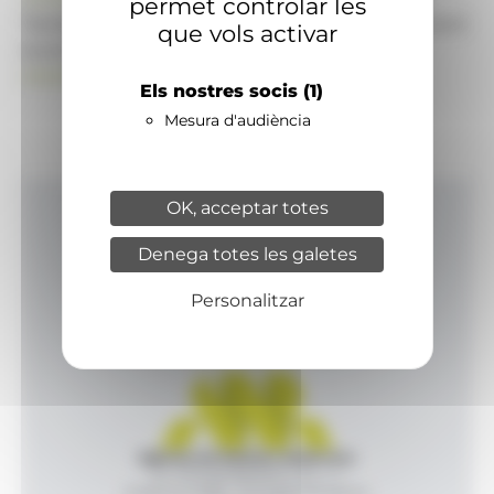
permet controlar les
També pot visitar el portal de notícies d'informació
que vols activar
econòmica, empresarial i financera
ANAECONOMIA.AD
Els nostres socis
(1)
Mesura d'audiència
OK, acceptar totes
Inici
Denega totes les galetes
Productes i serveis
Agència
Personalitzar
Contacte
Agència de Notícies Andorrana
Av. Príncep Benlloch, 43, -1, 1
Andorra la Vella - Principat d’Andorra