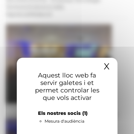
Territoris:
Andorra la Vella
Signatura:
Redacció
X
Amaga
Aquest lloc web fa
servir galetes i et
permet controlar les
que vols activar
Foto: Story Telling
Els nostres socis
(1)
Assitents durant les desenes Jornades INNTEC.
Mesura d'audiència