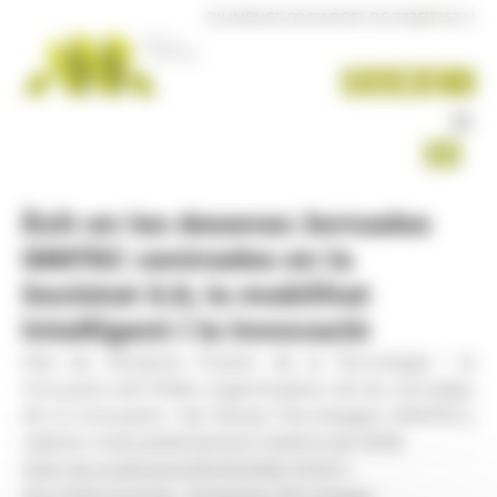
Panell de gestió de galetes
DIUMENGE 09 D'AGOST DE 2026
|
17:52 H
Èxit en les desenes Jornades
INNTEC centrades en la
Societat 5.0, la mobilitat
intel·ligent i la innovació
Des de l’Andorra Clúster de la Tecnologia i la
Innovació (ACTINN), organitzadors de les Jornades
de la Innovació i les Noves Tecnologies (INNTEC),
valoren molt positivament l’edició del 2026.
Data de publicació:
05.05.2026, 16.53 h
Secció:
Economia - Empresa, Tecnologia