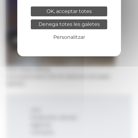
OK, acceptar totes
Denega totes les galetes
Personalitzar
Foto: Story Telling
Una taula rodona de les desenes Jornades
INNTEC.
Inici
Productes i serveis
Agència
Contacte