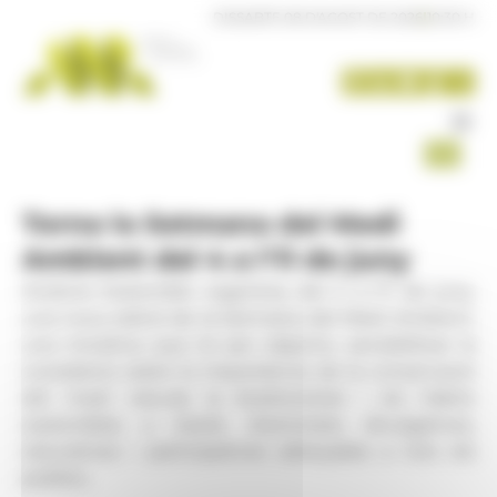
Panell de gestió de galetes
DISSABTE 08 D'AGOST DE 2026
|
10:30 H
Torna la Setmana del Medi
Ambient del 4 a l'11 de juny
Andorra Sostenible organitza, del 4 a l'11 de juny,
una nova edició de la Setmana del Medi Ambient,
una iniciativa que té per objectiu sensibilitzar la
ciutadania sobre la importància de la conservació
del medi natural, la biodiversitat i els hàbits
sostenibles a través d'activitats divulgatives,
educatives i participatives adreçades a tots els
públics.