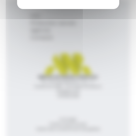
Inici
Productes i serveis
Agència
Contacte
Agència de Notícies Andorrana
Av. Príncep Benlloch, 43, -1, 1
Andorra la Vella - Principat d’Andorra
info@ana.ad
+376 821 600
Avís legal
Política de privacitat
Gestió del consentiment de galetes