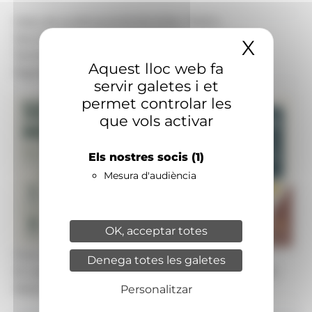
Data de publicació:
02.06.2026, 17.03 h
Secció:
Societat, Medi Ambient
X
Amaga
Territoris:
Nacional
Aquest lloc web fa
Signatura:
Redacció
servir galetes i et
permet controlar les
que vols activar
Els nostres socis
(1)
Mesura d'audiència
OK, acceptar totes
Foto: Andorra Sostenible
Denega totes les galetes
El cartell de les activitats durant la Setmana del
Medi Ambient.
Personalitzar