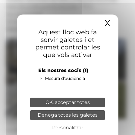
Data de publicació:
02.06.2026, 17.11 h
Secció:
Societat
X
Amaga
Territoris:
Andorra la Vella
Signatura:
Redacció
Aquest lloc web fa
servir galetes i et
permet controlar les
que vols activar
Els nostres socis
(1)
Mesura d'audiència
OK, acceptar totes
Denega totes les galetes
Foto: Comú d'Andorra la Vella
Personalitzar
La plaça del Poble d'Andorra la Vella.