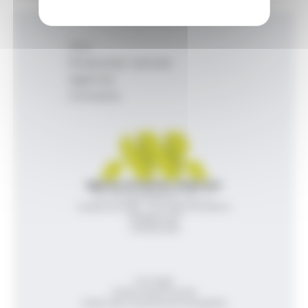
Inici
Productes i serveis
Agència
Contacte
Agència de Notícies Andorrana
Av. Príncep Benlloch, 43, -1, 1
Andorra la Vella - Principat d’Andorra
info@ana.ad
+376 821 600
Avís legal
Política de privacitat
Gestió del consentiment de galetes