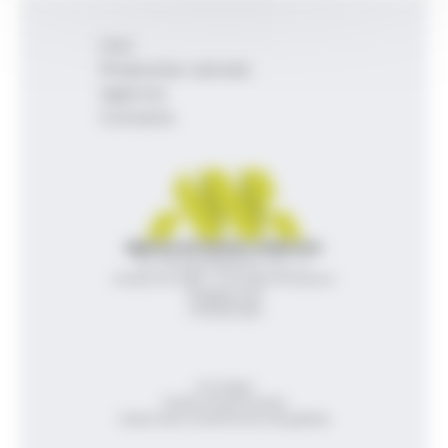
Inici
Productes i serveis
Agència
Contacte
Agència de Notícies Andorrana
Av. Príncep Benlloch, 43, -1, 1
Andorra la Vella - Principat d’Andorra
info@ana.ad
+376 821 600
Avís legal
Política de privacitat
Gestió del consentiment de galetes