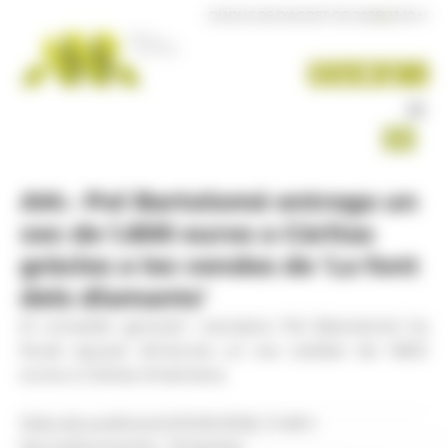
Panell de gestió de galetes
DIJOUS 06 D'AGOST DE 2026
|
23:10 H
AM.- Pol Bartolomé entrega un
xec de 1.800 euros a Càritas
gràcies a les vendes de 'La font
dels diamants'
El conseller general i escriptor Pol Bartolomé ha
lliurat aquest dimecres un xec solidari de 1.800
euros a Càritas Andorrana.
Data de publicació:
03.06.2026, 11.48 h
Secció:
Economia - Empresa