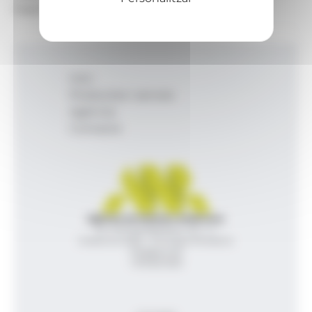
El papa Lleó XIV.
Inici
Productes i serveis
Agència
Contacte
Agència de Notícies Andorrana
Av. Príncep Benlloch, 43, -1, 1
Andorra la Vella - Principat d’Andorra
info@ana.ad
+376 821 600