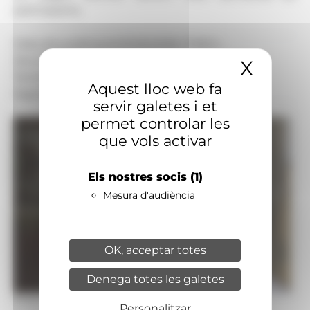
participants.
Data de publicació:
03.06.2026, 17.06 h
Secció:
Religió
X
Amaga
Territoris:
Nacional
Aquest lloc web fa
Signatura:
Redacció
servir galetes i et
permet controlar les
que vols activar
Els nostres socis
(1)
Mesura d'audiència
OK, acceptar totes
Denega totes les galetes
Foto: Vatican Media
Personalitzar