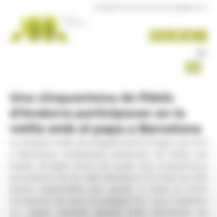
Panell de gestió de galetes
DISSABTE 08 D'AGOST DE 2026
|
20:15 H
Una cinquantena de fidels
d’Andorra participaran en la
vetlla amb el papa a Barcelona
La propera vetlla de pregària amb el papa Lleó XIV
a Barcelona mobilitzarà centenars de fidels del
bisbat d’Urgell, entre els quals una cinquantena
procedents de les Valls d’Andorra. En total, les 300
places disponibles per assistir a l’acte ja s’han
completat, fet que ha obligat fins i tot a habilitar
un segon autocar davant l’alta demanda de