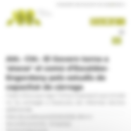
Panell de gestió de galetes
DISSABTE 08 D'AGOST DE 2026
|
19:58 H
AM.- CM.- El Govern torna a
'atacar' el comú d'Escaldes-
Engordany pels estudis de
capacitat de càrrega
Casal critica que sigui l'única corporació que encara
no ha entregat a l'executiu els informes tècnics
addicionals
Data de publicació:
03.06.2026, 18.14 h
Secció:
Economia - Empresa
Territoris:
Nacional