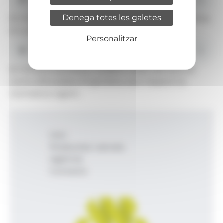
Denega totes les galetes
El ministre portaveu, Guillem Casal, carrega contra
el comú d'Escaldes-Engordany.
Personalitzar
El ministre portaveu, Guillem Casal, demana al
comú d'Escaldes-Engordany que respecti la
normativa vigent.
Inici
Productes i serveis
Agència
Contacte