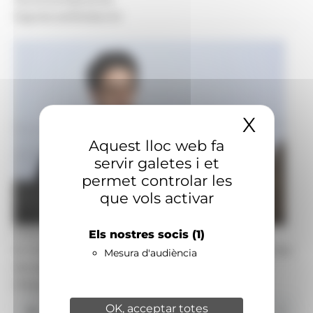
Signatura:
Redacció
X
Amaga
Aquest lloc web fa
servir galetes i et
permet controlar les
que vols activar
Foto: SFGA
Els nostres socis
(1)
El ministre portaveu, Guillem Casal, durant la roda
Mesura d'audiència
de premsa posterior al consell de ministres
d'aquest dimecres.
OK, acceptar totes