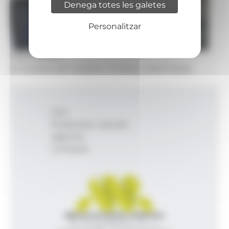
Denega totes les galetes
Personalitzar
Foto: Govern
El ministre de Turisme i Comerç, Jordi Torres.
Inici
Productes i serveis
Agència
Contacte
Agència de Notícies Andorrana
Av. Príncep Benlloch, 43, -1, 1