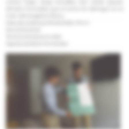
cònsol major, Sergi González, han visitat aquest
dimarts l'immoble, que el comú ha 'obtingut' en el
marc del programa Reviu.
Data de publicació:
16.06.2026, 13.14 h
Secció:
Societat
Territoris:
Andorra la Vella
Signatura:
Marta Fernández