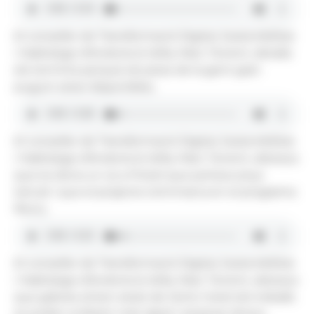
El conseller de Transformació Digital, Sostenibilitat
i Habitatge d'Andorra la Vella, Marc Torrent, detalla
els terminis perquè els pisos de la gent gran
puguin estar disponibles.
El conseller de Transformació Digital, Sostenibilitat
i Habitatge d'Andorra la Vella, Marc Torrent, destaca
que es dona un ús a l'hotel que portava anys
tancat i que el projecte s'emmarca en el programa
Reviu.
El conseller de Transformació Digital, Sostenibilitat
i Habitatge d'Andorra la Vella, Marc Torrent, destaca
que gràcies al bon estat de l'antic hotel els treballs
es poden enllestir més ràpid i estalviar diners.