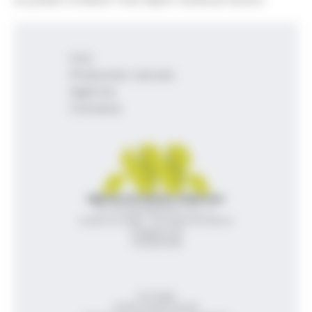
Inici
Productes i serveis
Agència
Contacte
Agència de Notícies Andorrana
Av. Príncep Benlloch, 43, -1, 1
Andorra la Vella - Principat d’Andorra
info@ana.ad
+376 821 600
Avís legal
Política de privacitat