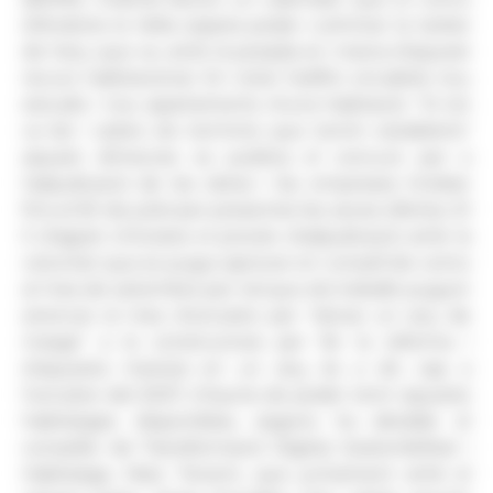
d'Andorra la Vella espera poder culminar la tardor
de l'any que ve, amb la posada en marxa d'aquest
recurs habitacional. En total l'edifici encabirà nou
estudis i nou apartaments d'una habitació. "Si tot
va bé i sobre els terminis que tenim establerts"
aquest dimecres es publica el concurs per a
l'adjudicació de les obres i les empreses tindran
fins al 30 de juliol per presentar les seves ofertes. El
5 d'agost s'iniciaria el procés d'adjudicació amb la
voluntat que es pugui aprovar en consell de comú
al mes de setembre per tal que els treballs puguin
arrencar al mes d'octubre per "donar un any de
marge" a la constructora per fer la reforma i
d'aquesta manera en un any, és a dir, cap a
l'octubre del 2027, s'hauria de poder tenir aquests
habitatges disponibles, segons ha detallat el
conseller de Transformació Digital, Sostenibilitat i
Habitatge, Marc Torrent, que juntament amb el