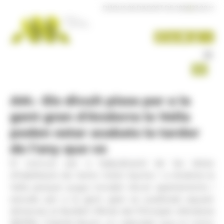
Panell de gestió de galetes
DIJOUS 06 D'AGOST DE 2026
|
23:20 H
AM.- Els divuit pisos per a la
gent gran d'Andorra la Vella
poden estar acabats la tardor
de l'any que ve
El concurs per a l'adjudicació de les obres
d'habilitació de l'antic hotel Jaume I a Andorra la
Vella perquè pugui encabir divuit apartaments i
estudis per a la gent gran es publicarà aquest
dimecres al Butlletí Oficial del Principat d'Andorra
(BOPA). S'obrirà llavors un calendari que el comú