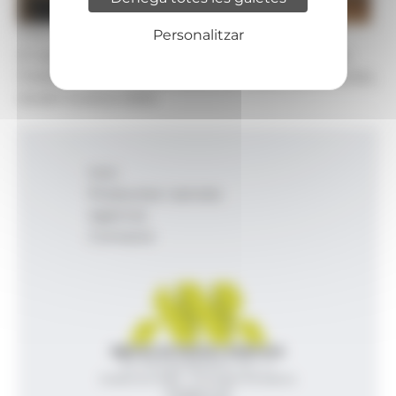
Foto: UdA
Personalitzar
El representant personal del copríncep francès,
Frédéric Rose, amb el rector de l'UdA, Juli Minoves,
durant la seva visita.
Inici
Productes i serveis
Agència
Contacte
Agència de Notícies Andorrana
Av. Príncep Benlloch, 43, -1, 1
Andorra la Vella - Principat d’Andorra
info@ana.ad