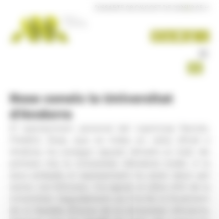
Panell de gestió de galetes
DISSABTE 08 D'AGOST DE 2026
|
12:05 H
Rose coneix la Universitat
d'Andorra
El representant personal del copríncep francès,
Frédéric Rose, que es troba en visita oficial a
Andorra, ha conegut aquest dimarts al matí, de
primera mà, la Universitat d'Andorra (UdA). A la
seva arribada, el representant ha estat rebut pel
rector, Juli Minoves, i ha signat el Llibre d'Or de la
Universitat. Seguidament, se li ha fet el lliurament
de la Medalla d'honor de la Universitat d'Andorra,