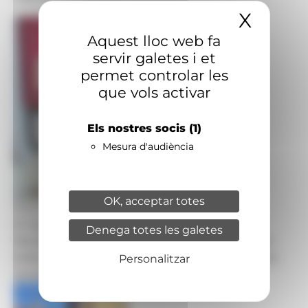
X
Amaga
Aquest lloc web fa
servir galetes i et
permet controlar les
que vols activar
Els nostres socis
(1)
Mesura d'audiència
OK, acceptar totes
Foto: Bisbat d'Urgell
El nou representant personal del Copríncep
Denega totes les galetes
francès al Principat d’Andorra, Frédéric Rose, i el
bisbe d’Urgell i Copríncep d’Andorra, Josep-Lluís
Personalitzar
Serrano.