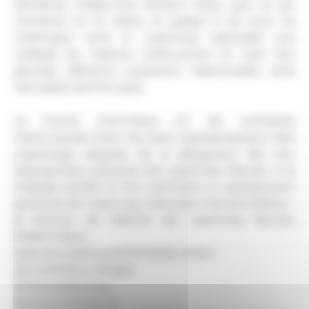
d’Andorra, Josep-Lluís Serrano. Rose, que va ser
nomenat en el càrrec el passat 6 de juny, ha
mantingut amb el copríncep episcopal una
trobada de caràcter institucional en què han
abordat diferents qüestions relacionades amb
l’actualitat del Principat.
La reunió s’emmarca en els contactes
institucionals entre les dues representacions dels
coprínceps després de la designació del nou
representant personal del copríncep francès. A la
trobada també hi han participat el representant
personal del copríncep episcopal, Eduard Ibáñez, i
el director de Gabinet del copríncep francès,
Robert Mauri.
Data de publicació:
07.07.2026, 13.35 h
Secció:
Política, Religió
Territoris:
Nacional
Signatura:
Redacció