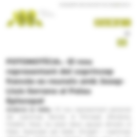
Panell de gestió de galetes
DISSABTE 08 D'AGOST DE 2026
|
13:26 H
FOTONOTÍCIA.- El nou
representant del copríncep
francès es reuneix amb Josep-
Lluís Serrano al Palau
Episcopal
Andorra la Vella.-
El nou representant personal
del copríncep francès al Principat d’Andorra,
Frédéric Rose, ha estat rebut aquest dimarts al
Palau Episcopal pel bisbe d’Urgell i copríncep