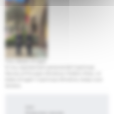
Foto: Bisbat d'Urgell
El nou representant personal del Copríncep
francès al Principat d’Andorra, Frédéric Rose, i el
bisbe d’Urgell i Copríncep d’Andorra, Josep-Lluís
Serrano.
Inici
Productes i serveis