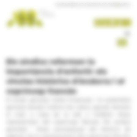
Panell de gestió de galetes
DIVENDRES 07 D'AGOST DE 2026
|
06:19 H
Els síndics refermen la
importància d'enfortir els
vincles històrics d'Andorra i el
copríncep francès
El síndic general, Carles Ensenyat, i la subsíndica
general, Sandra Codina, han rebut, aquest dimarts
al matí a Casa de la Vall, a Frédéric Rose,
representant del copríncep francès. Els síndics
generals i Rose, acompanyat del director de
gabinet de la representació del copríncep francès,