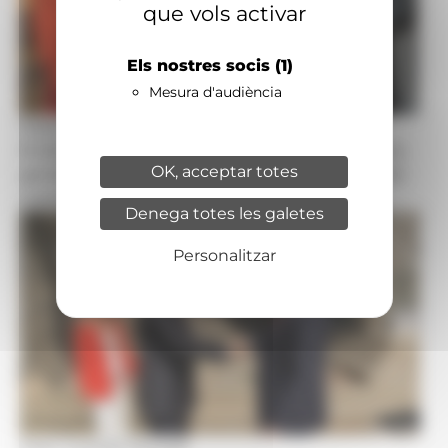
que vols activar
Els nostres socis
(1)
Mesura d'audiència
Foto: Consell General
El síndic general, Carles Ensenyat, i la subsíndica
OK, acceptar totes
general, Sandra Codina, amb el representant del
copríncep francès, Frédéric Rose.
Denega totes les galetes
Personalitzar
Foto: Consell General