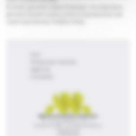
El síndic general, Carles Ensenyat, i la subsíndica
general, Sandra Codina, amb el representant del
copríncep francès, Frédéric Rose.
Inici
Productes i serveis
Agència
Contacte
Agència de Notícies Andorrana
Av. Príncep Benlloch, 43, -1, 1
Andorra la Vella - Principat d’Andorra
info@ana.ad
+376 821 600