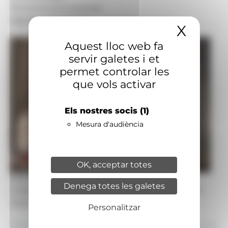
Territoris:
Internacional
Signatura:
Redacció
X
Amaga
Aquest lloc web fa
servir galetes i et
permet controlar les
que vols activar
Els nostres socis
(1)
Mesura d'audiència
OK, acceptar totes
Foto: Bisbat d'Urgell
Denega totes les galetes
L'ordenació presbiteral de Gilbert Bea i Edinson
José Salas.
Personalitzar