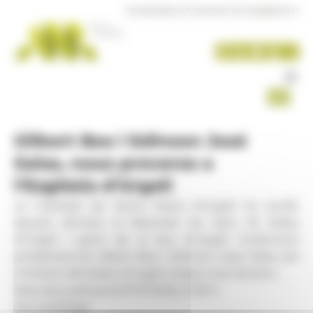
Panell de gestió de galetes
DIVENDRES 07 D'AGOST DE 2026
|
09:01 H
Gilbert Bea i Edinson José
Salas, nous preveres a
l'Església d'Urgell
La Catedral de Santa Maria d'Urgell ha acollit
aquest dimarts la festivitat de Sant Ot bisbe
d'Urgell i patró de la Seu d'Urgell, l'ordenació
presbiteral de Gilbert Bea i Edinson José Salas, pel
ministeri del bisbe d'Urgell, Josep-Lluís Serrano.
Data de publicació:
07.07.2026, 21.26 h
Secció:
Religió