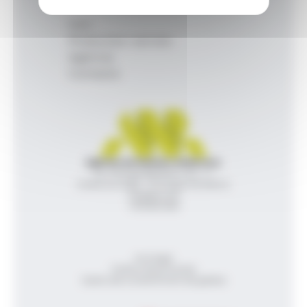
Inici
Productes i serveis
Agència
Contacte
Agència de Notícies Andorrana
Av. Príncep Benlloch, 43, -1, 1
Andorra la Vella - Principat d’Andorra
info@ana.ad
+376 821 600
Avís legal
Política de privacitat
Gestió del consentiment de galetes