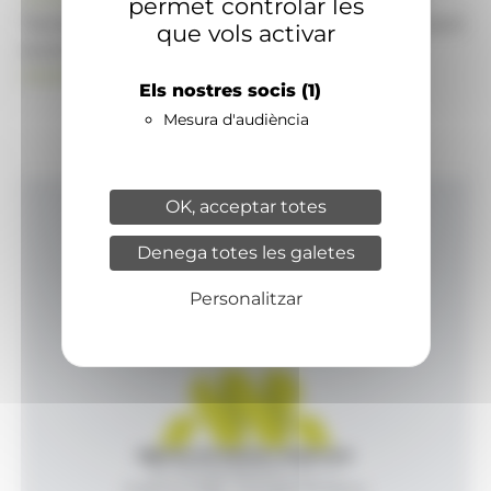
permet controlar les
També pot visitar el portal de notícies d'informació
que vols activar
econòmica, empresarial i financera
ANAECONOMIA.AD
Els nostres socis
(1)
Mesura d'audiència
OK, acceptar totes
Inici
Denega totes les galetes
Productes i serveis
Agència
Personalitzar
Contacte
Agència de Notícies Andorrana
Av. Príncep Benlloch, 43, -1, 1
Andorra la Vella - Principat d’Andorra