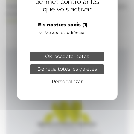
permet controlar les
També pot visitar el portal de notícies d'informació
que vols activar
econòmica, empresarial i financera
ANAECONOMIA.AD
Els nostres socis
(1)
Mesura d'audiència
OK, acceptar totes
Inici
Denega totes les galetes
Productes i serveis
Agència
Personalitzar
Contacte
Agència de Notícies Andorrana
Av. Príncep Benlloch, 43, -1, 1
Andorra la Vella - Principat d’Andorra