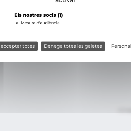
Els nostres socis
(1)
Mesura d'audiència
 acceptar totes
Denega totes les galetes
Personal
Avís le