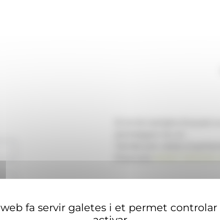
Si no té compte d'usuari 
aconseguir-ne un.
També pot visitar el portal
financera
ANAECONOMIA.
web fa servir galetes i et permet controlar
activar