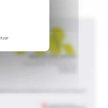
itzar
Agència de Notícies Andorrana
Av. Príncep Benlloch, 43, -1, 1
Andorra la Vella - Principat d’Andorra
info@ana.ad
+376 821 600
|
|
gal
Política de privacitat
Gestió del consentiment de galetes