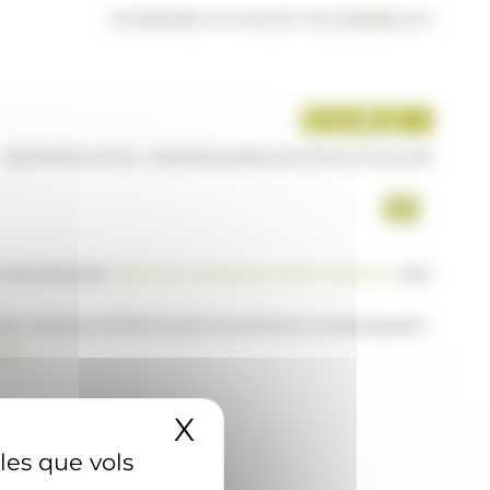
DIVENDRES 07 D'AGOST DE 2026
|
09:43 H
INICI
PRODUCTES I SERVEIS
AGÈNCIA
CONTACTE
USUARI
a www.ana.ad,
posi's en contacte amb nosaltres
per
 de notícies d'informació econòmica, empresarial i
AD
X
Amaga el banner 
 les que vols