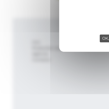
OK,
Inici
Productes i serveis
Agència
Contacte