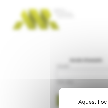
Panell de gestió de galetes
Accés d'usuaris
Usuari
:
Mot clau
:
Aquest lloc 