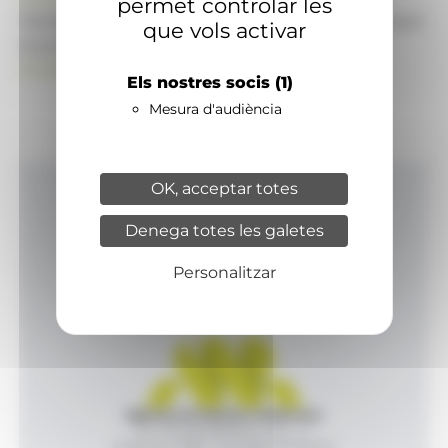
permet controlar les
També pot visitar el portal de notícies d'informació
que vols activar
econòmica, empresarial i financera
ANAECONOMIA.AD
Els nostres socis
(1)
Mesura d'audiència
OK, acceptar totes
Inici
Denega totes les galetes
Productes i serveis
Agència
Personalitzar
Contacte
Agència de Notícies Andorrana
Av. Príncep Benlloch, 43, -1, 1
Andorra la Vella - Principat d’Andorra