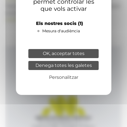
permet controlar les
També pot visitar el portal de notícies d'informació
que vols activar
econòmica, empresarial i financera
ANAECONOMIA.AD
Els nostres socis
(1)
Mesura d'audiència
OK, acceptar totes
Inici
Denega totes les galetes
Productes i serveis
Agència
Personalitzar
Contacte
Agència de Notícies Andorrana
Av. Príncep Benlloch, 43, -1, 1
Andorra la Vella - Principat d’Andorra