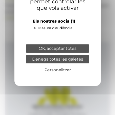
permet controlar les
També pot visitar el portal de notícies d'informació
que vols activar
econòmica, empresarial i financera
ANAECONOMIA.AD
Els nostres socis
(1)
Mesura d'audiència
OK, acceptar totes
Inici
Denega totes les galetes
Productes i serveis
Agència
Personalitzar
Contacte
Agència de Notícies Andorrana
Av. Príncep Benlloch, 43, -1, 1
Andorra la Vella - Principat d’Andorra