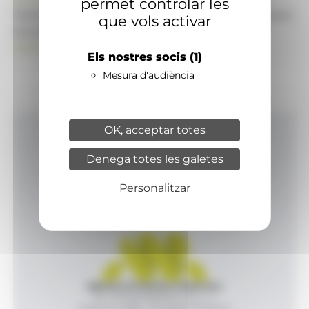
permet controlar les
També pot visitar el portal de notícies d'informació
que vols activar
econòmica, empresarial i financera
ANAECONOMIA.AD
Els nostres socis
(1)
Mesura d'audiència
OK, acceptar totes
Inici
Denega totes les galetes
Productes i serveis
Agència
Personalitzar
Contacte
Agència de Notícies Andorrana
Av. Príncep Benlloch, 43, -1, 1
Andorra la Vella - Principat d’Andorra