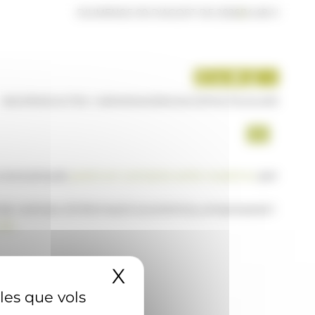
DIUMENGE 09 D'AGOST DE 2026
|
14:48 H
INICI
PRODUCTES I SERVEIS
AGÈNCIA
CONTACTE
USUARI
a www.ana.ad,
posi's en contacte amb nosaltres
per
 de notícies d'informació econòmica, empresarial i
AD
X
Amaga el banner 
 les que vols