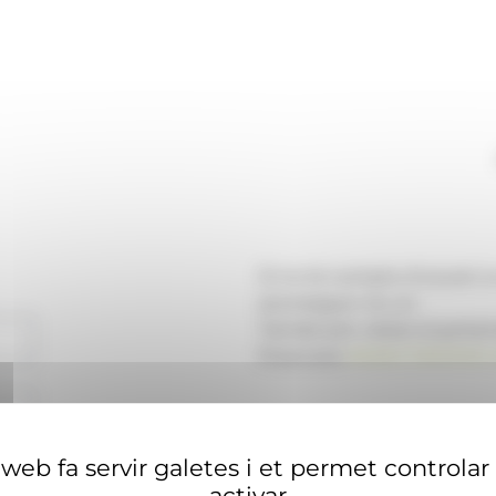
Si no té compte d'usuari 
aconseguir-ne un.
També pot visitar el portal
financera
ANAECONOMIA.
web fa servir galetes i et permet controlar
activar