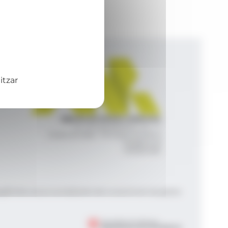
itzar
Agència de Notícies Andorrana
Av. Príncep Benlloch, 43, -1, 1
Andorra la Vella - Principat d’Andorra
info@ana.ad
+376 821 600
|
|
gal
Política de privacitat
Gestió del consentiment de galetes