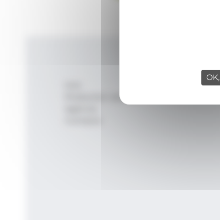
OK,
Inici
Productes i serveis
Agència
Contacte