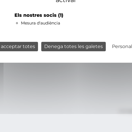
Els nostres socis
(1)
Mesura d'audiència
 acceptar totes
Denega totes les galetes
Personal
Avís le