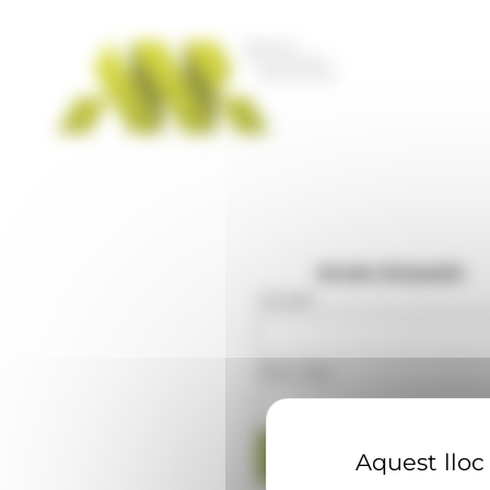
Panell de gestió de galetes
Accés d'usuaris
Usuari
:
Mot clau
:
Aquest lloc 