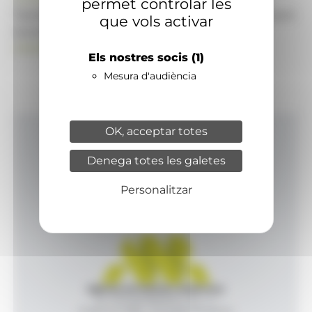
permet controlar les
També pot visitar el portal de notícies d'informació
que vols activar
econòmica, empresarial i financera
ANAECONOMIA.AD
Els nostres socis
(1)
Mesura d'audiència
OK, acceptar totes
Inici
Denega totes les galetes
Productes i serveis
Agència
Personalitzar
Contacte
Agència de Notícies Andorrana
Av. Príncep Benlloch, 43, -1, 1
Andorra la Vella - Principat d’Andorra