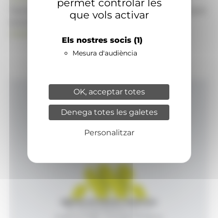
permet controlar les
També pot visitar el portal de notícies d'informació
que vols activar
econòmica, empresarial i financera
ANAECONOMIA.AD
Els nostres socis
(1)
Mesura d'audiència
OK, acceptar totes
Inici
Denega totes les galetes
Productes i serveis
Agència
Personalitzar
Contacte
Agència de Notícies Andorrana
Av. Príncep Benlloch, 43, -1, 1
Andorra la Vella - Principat d’Andorra