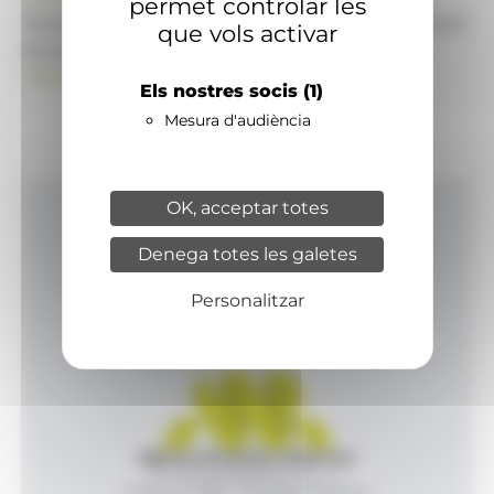
permet controlar les
També pot visitar el portal de notícies d'informació
que vols activar
econòmica, empresarial i financera
ANAECONOMIA.AD
Els nostres socis
(1)
Mesura d'audiència
OK, acceptar totes
Inici
Denega totes les galetes
Productes i serveis
Agència
Personalitzar
Contacte
Agència de Notícies Andorrana
Av. Príncep Benlloch, 43, -1, 1
Andorra la Vella - Principat d’Andorra