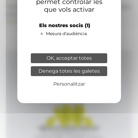
permet controlar les
També pot visitar el portal de notícies d'informació
que vols activar
econòmica, empresarial i financera
ANAECONOMIA.AD
Els nostres socis
(1)
Mesura d'audiència
OK, acceptar totes
Inici
Denega totes les galetes
Productes i serveis
Agència
Personalitzar
Contacte
Agència de Notícies Andorrana
Av. Príncep Benlloch, 43, -1, 1
Andorra la Vella - Principat d’Andorra