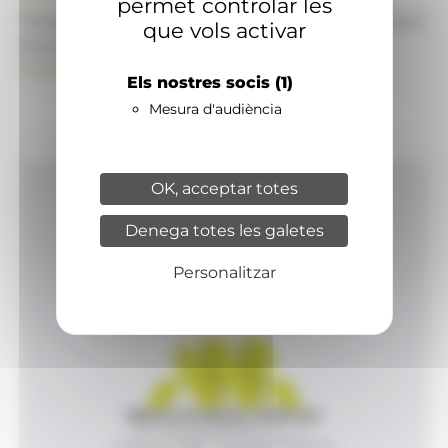
permet controlar les
També pot visitar el portal de notícies d'informació
que vols activar
econòmica, empresarial i financera
ANAECONOMIA.AD
Els nostres socis
(1)
Mesura d'audiència
OK, acceptar totes
Inici
Denega totes les galetes
Productes i serveis
Agència
Personalitzar
Contacte
Agència de Notícies Andorrana
Av. Príncep Benlloch, 43, -1, 1
Andorra la Vella - Principat d’Andorra