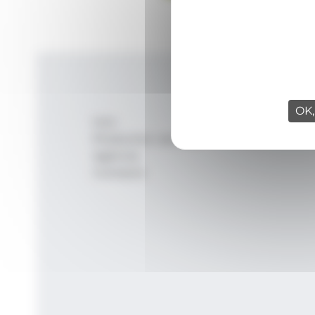
OK,
Inici
Productes i serveis
Agència
Contacte