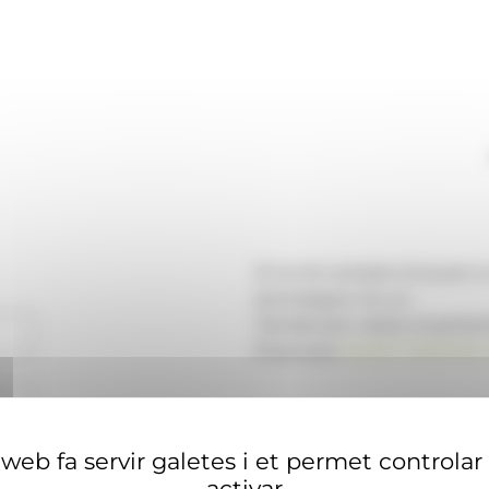
Si no té compte d'usuari 
aconseguir-ne un.
També pot visitar el portal
financera
ANAECONOMIA.
web fa servir galetes i et permet controlar
activar