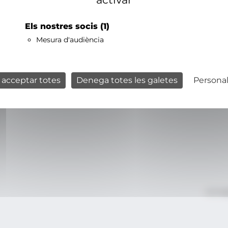
Els nostres socis
(1)
Mesura d'audiència
 acceptar totes
Denega totes les galetes
Personal
Avís le