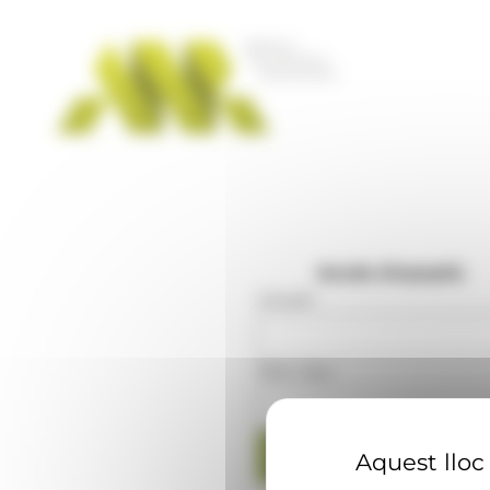
Panell de gestió de galetes
Accés d'usuaris
Usuari
:
Mot clau
:
Aquest lloc 