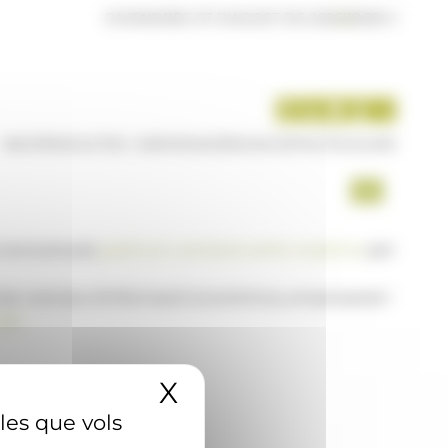
DIVENDRES 07 D'AGOST DE 2026
|
18:58 H
INICI
PRODUCTES I SERVEIS
AGÈNCIA
CONTACTE
USUARI
a www.ana.ad,
posi's en contacte amb nosaltres
per
 de notícies d'informació econòmica, empresarial i
AD
X
Amaga el banner 
 les que vols