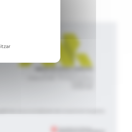
itzar
Agència de Notícies Andorrana
Av. Príncep Benlloch, 43, -1, 1
Andorra la Vella - Principat d’Andorra
info@ana.ad
+376 821 600
|
|
gal
Política de privacitat
Gestió del consentiment de galetes