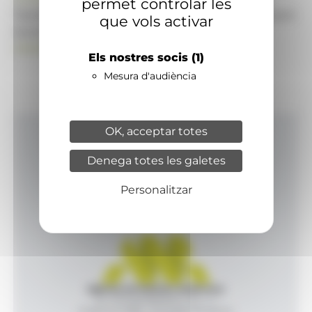
permet controlar les
També pot visitar el portal de notícies d'informació
que vols activar
econòmica, empresarial i financera
ANAECONOMIA.AD
Els nostres socis
(1)
Mesura d'audiència
OK, acceptar totes
Inici
Denega totes les galetes
Productes i serveis
Agència
Personalitzar
Contacte
Agència de Notícies Andorrana
Av. Príncep Benlloch, 43, -1, 1
Andorra la Vella - Principat d’Andorra