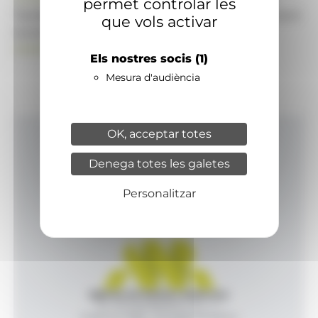
permet controlar les
També pot visitar el portal de notícies d'informació
que vols activar
econòmica, empresarial i financera
ANAECONOMIA.AD
Els nostres socis
(1)
Mesura d'audiència
OK, acceptar totes
Inici
Denega totes les galetes
Productes i serveis
Agència
Personalitzar
Contacte
Agència de Notícies Andorrana
Av. Príncep Benlloch, 43, -1, 1
Andorra la Vella - Principat d’Andorra