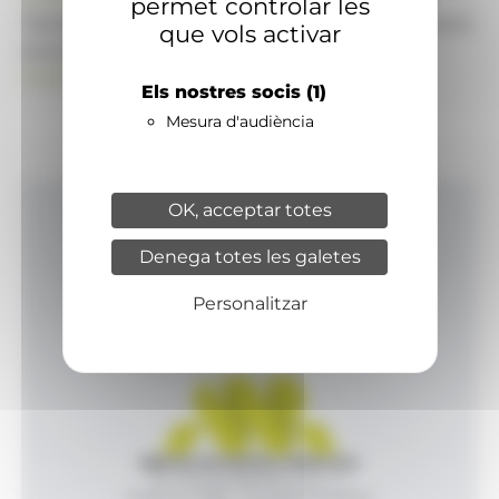
permet controlar les
També pot visitar el portal de notícies d'informació
que vols activar
econòmica, empresarial i financera
ANAECONOMIA.AD
Els nostres socis
(1)
Mesura d'audiència
OK, acceptar totes
Inici
Denega totes les galetes
Productes i serveis
Agència
Personalitzar
Contacte
Agència de Notícies Andorrana
Av. Príncep Benlloch, 43, -1, 1
Andorra la Vella - Principat d’Andorra