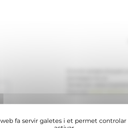
Si no té compte d'usuari 
aconseguir-ne un.
També pot visitar el portal
financera
ANAECONOMIA.
web fa servir galetes i et permet controlar
activar