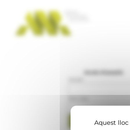
Panell de gestió de galetes
Accés d'usuaris
Usuari
:
Mot clau
:
Aquest lloc 