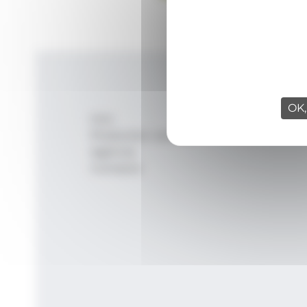
OK,
Inici
Productes i serveis
Agència
Contacte