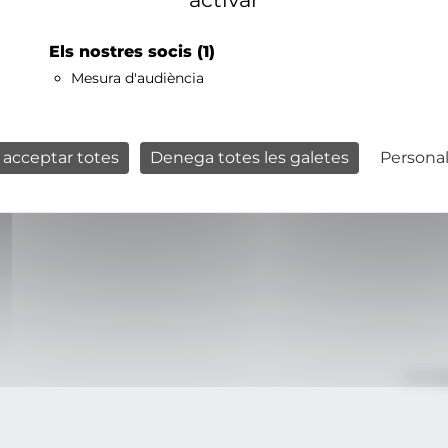
Els nostres socis
(1)
Mesura d'audiència
 acceptar totes
Denega totes les galetes
Personal
Avís le