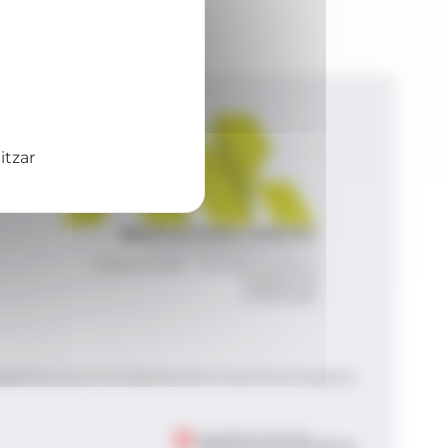
itzar
Agència de Notícies Andorrana
Av. Príncep Benlloch, 43, -1, 1
Andorra la Vella - Principat d’Andorra
info@ana.ad
+376 821 600
|
|
gal
Política de privacitat
Gestió del consentiment de galetes