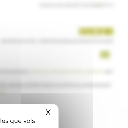
DIJOUS 06 D'AGOST DE 2026
|
14:17 H
INICI
PRODUCTES I SERVEIS
AGÈNCIA
CONTACTE
USUARI
a www.ana.ad,
posi's en contacte amb nosaltres
per
 de notícies d'informació econòmica, empresarial i
AD
X
Amaga el banner 
 les que vols