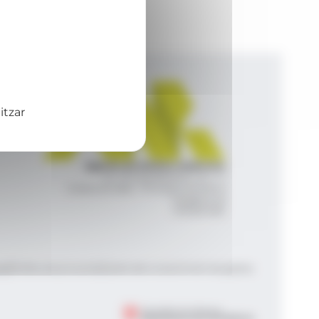
itzar
Agència de Notícies Andorrana
Av. Príncep Benlloch, 43, -1, 1
Andorra la Vella - Principat d’Andorra
info@ana.ad
+376 821 600
|
|
gal
Política de privacitat
Gestió del consentiment de galetes