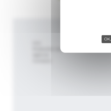
OK,
Inici
Productes i serveis
Agència
Contacte