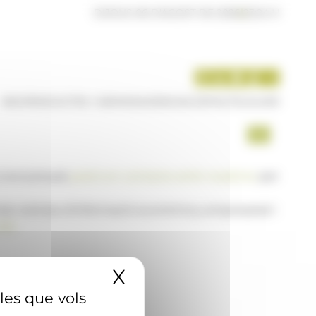
DIJOUS 06 D'AGOST DE 2026
|
23:24 H
INICI
PRODUCTES I SERVEIS
AGÈNCIA
CONTACTE
USUARI
a www.ana.ad,
posi's en contacte amb nosaltres
per
 de notícies d'informació econòmica, empresarial i
AD
X
Amaga el banner 
 les que vols