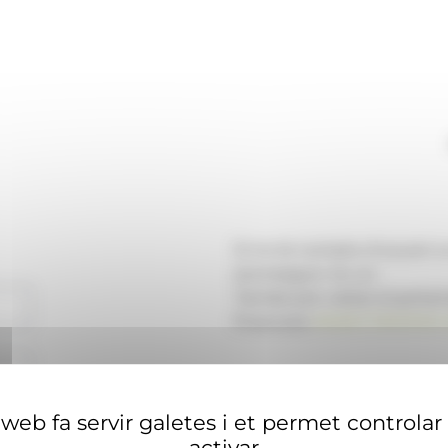
Si no té compte d'usuari 
aconseguir-ne un.
També pot visitar el portal
financera
ANAECONOMIA.
web fa servir galetes i et permet controlar
activar