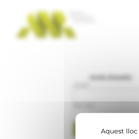
Panell de gestió de galetes
Accés d'usuaris
Usuari
:
Mot clau
:
Aquest lloc 