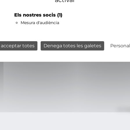
Els nostres socis
(1)
Mesura d'audiència
 acceptar totes
Denega totes les galetes
Personal
Avís le