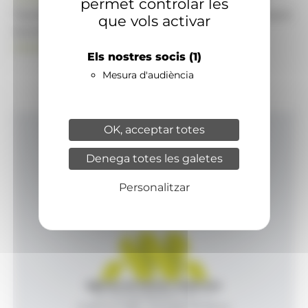
permet controlar les
També pot visitar el portal de notícies d'informació
que vols activar
econòmica, empresarial i financera
ANAECONOMIA.AD
Els nostres socis
(1)
Mesura d'audiència
OK, acceptar totes
Inici
Denega totes les galetes
Productes i serveis
Agència
Personalitzar
Contacte
Agència de Notícies Andorrana
Av. Príncep Benlloch, 43, -1, 1
Andorra la Vella - Principat d’Andorra