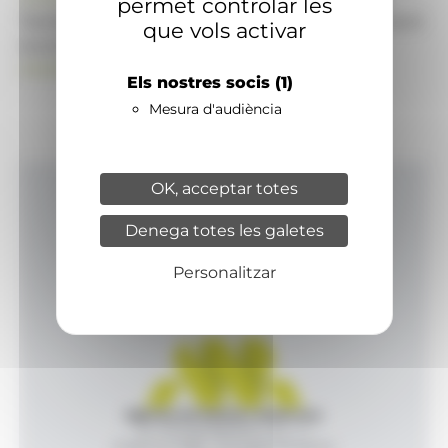
permet controlar les
També pot visitar el portal de notícies d'informació
que vols activar
econòmica, empresarial i financera
ANAECONOMIA.AD
Els nostres socis
(1)
Mesura d'audiència
OK, acceptar totes
Inici
Denega totes les galetes
Productes i serveis
Agència
Personalitzar
Contacte
Agència de Notícies Andorrana
Av. Príncep Benlloch, 43, -1, 1
Andorra la Vella - Principat d’Andorra